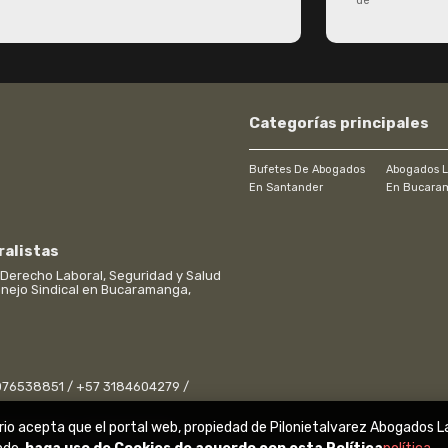
de
Categorías principales
Bufetes De Abogados
Abogados L
En Santander
En Bucara
ralistas
Derecho Laboral, Seguridad y Salud
Manejo Sindical en Bucaramanga,
6076538851 / +57 3184604279 /
rio acepta que el portal web, propiedad de Pilonietalvarez Abogados L
cio VIP Center. / Bucaramanga