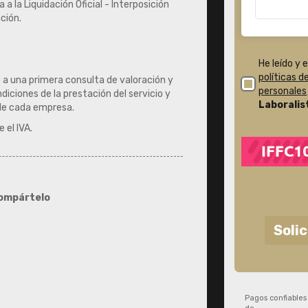
a la Liquidación Oficial - Interposición
ción.
He leído y 
políticas 
to a una primera consulta de valoración y
personales
iciones de la prestación del servicio y
Laboralis
 de cada empresa.
 el IVA.
ompártelo
Soli
Pagos confiables