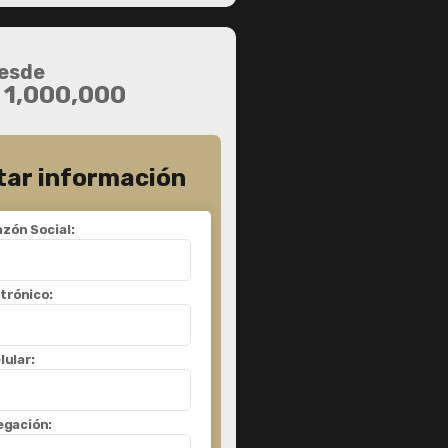
esde
 1,000,000
itar información
zón Social:
trónico:
lular:
egación: