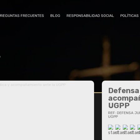
PREGUNTAS FRECUENTES
BLOG
RESPONSABILIDAD SOCIAL
POLÍTICAS
s
dica y acompañamiento ante la UGPP
Defensa 
acompañ
UGPP
REF: DEFENSA JU
UGPP