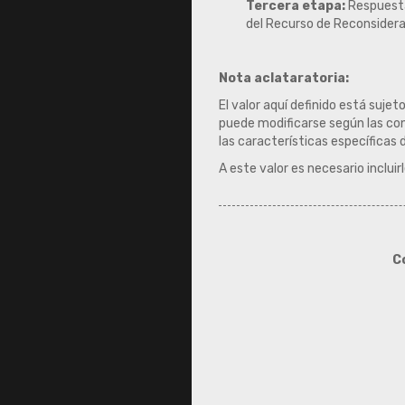
Tercera etapa:
Respuesta 
del Recurso de Reconsidera
Nota aclataratoria:
El valor aquí definido está suje
puede modificarse según las cond
las características específicas
A este valor es necesario incluirle
C