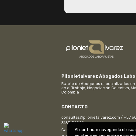
Pilonietalvarez Abogados Labo
Bufete de Abogados especializados en 
en el Trabajo, Negociación Colectiva, 
Colombia
CONTACTO
consultas@pilonietalvarez.com / +57 
3187156800
Al continuar navegando el usua
Carrera 37 No 52 - 43 oficina 501. Edifi