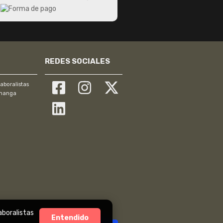
REDES SOCIALES
aboralistas
manga
aboralistas
Entendido