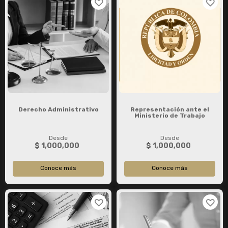
Derecho Administrativo
Representación ante el
Ministerio de Trabajo
Desde
Desde
$ 1,000,000
$ 1,000,000
Conoce más
Conoce más